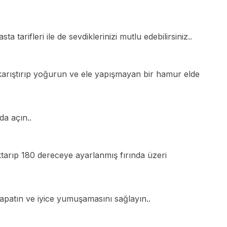
ta tarifleri ile de sevdiklerinizi mutlu edebilirsiniz..
karıştırıp yoğurun ve ele yapışmayan bir hamur elde
a açın..
aktarıp 180 dereceye ayarlanmış fırında üzeri
Ar
kapatın ve iyice yumuşamasını sağlayın..