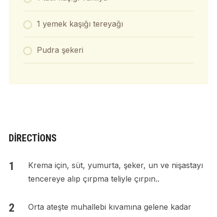
1 yemek kaşığı tereyağı
Pudra şekeri
DIRECTIONS
Krema için, süt, yumurta, şeker, un ve nişastayı
tencereye alıp çırpma teliyle çırpın..
Orta ateşte muhallebi kıvamına gelene kadar