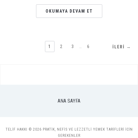
OKUMAYA DEVAM ET
1
2
3
…
6
İLERI →
ANA SAYFA
TELIF HAKKI © 2026 PRATIK, NEFIS VE LEZZETLI YEMEK TARIFLERI ICIN
GEREKENLER