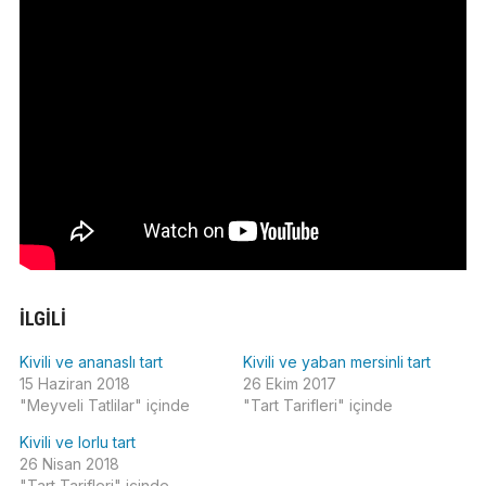
İLGILI
Kivili ve ananaslı tart
Kivili ve yaban mersinli tart
15 Haziran 2018
26 Ekim 2017
"Meyveli Tatlilar" içinde
"Tart Tarifleri" içinde
Kivili ve lorlu tart
26 Nisan 2018
"Tart Tarifleri" içinde