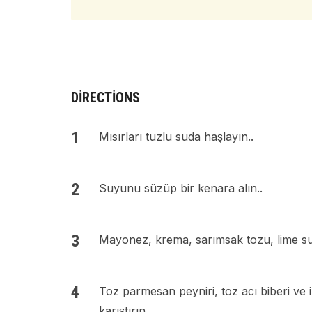
DIRECTIONS
Mısırları tuzlu suda haşlayın..
Suyunu süzüp bir kenara alın..
Mayonez, krema, sarımsak tozu, lime suyu
Toz parmesan peyniri, toz acı biberi ve i
karıştırın..