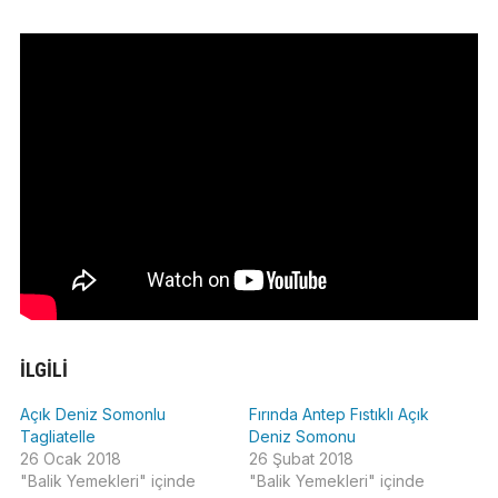
İLGILI
Açık Deniz Somonlu
Fırında Antep Fıstıklı Açık
Tagliatelle
Deniz Somonu
26 Ocak 2018
26 Şubat 2018
"Balik Yemekleri" içinde
"Balik Yemekleri" içinde