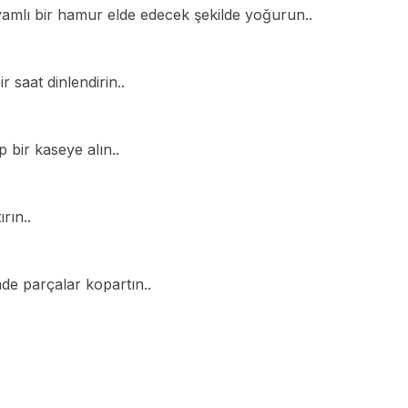
amlı bir hamur elde edecek şekilde yoğurun..
 saat dinlendirin..
p bir kaseye alın..
rın..
e parçalar kopartın..
Ar