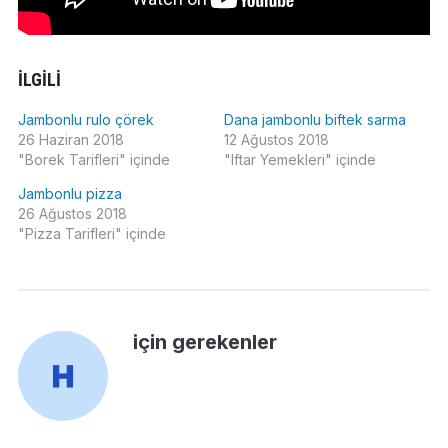
İLGILI
Jambonlu rulo çörek
Dana jambonlu biftek sarma
26 Haziran 2018
12 Ağustos 2018
"Borek Tarifleri" içinde
"Iftar Yemekleri" içinde
Jambonlu pizza
26 Ağustos 2018
"Pizza Tarifleri" içinde
için gerekenler