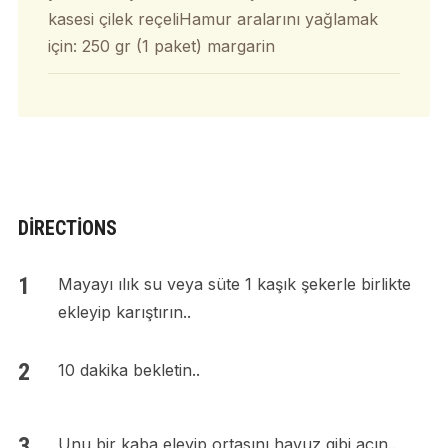
kasesi çilek reçeliHamur aralarını yağlamak
için: 250 gr (1 paket) margarin
DIRECTIONS
Mayayı ılık su veya süte 1 kaşık şekerle birlikte
ekleyip karıştırın..
10 dakika bekletin..
Unu bir kaba eleyip ortasını havuz gibi açın..