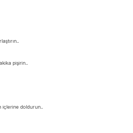
aştırın..
ika pişirin..
 içlerine doldurun..