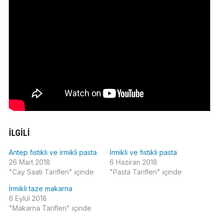
İLGILI
Antep fıstıklı ve irmikli pasta
İrmikli ve fıstıklı pasta
26 Mart 2018
6 Haziran 2018
"Cay Saati Tarifleri" içinde
"Pasta Tarifleri" içinde
İrmikli taze makarna
6 Eylül 2018
"Makarna Tarifleri" içinde