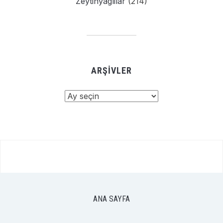
Zeytinyaglilar
(214)
ARŞIVLER
Arşivler
ANA SAYFA