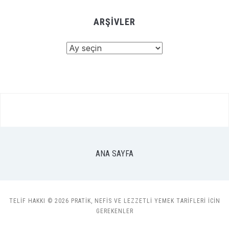
ARŞIVLER
Arşivler
ANA SAYFA
TELIF HAKKI © 2026 PRATIK, NEFIS VE LEZZETLI YEMEK TARIFLERI ICIN
GEREKENLER