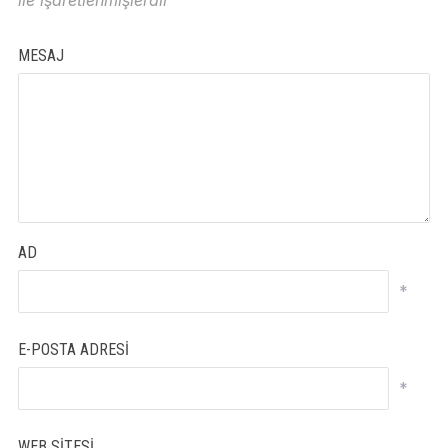
ile işaretlenmişlerdir
MESAJ
AD
*
E-POSTA ADRESI
*
WEB SITESI