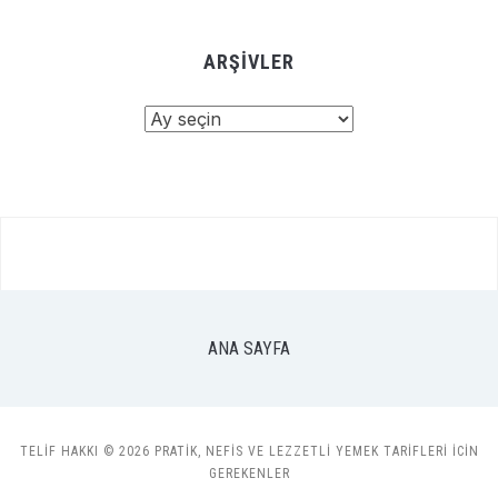
ARŞIVLER
Arşivler
ANA SAYFA
TELIF HAKKI © 2026 PRATIK, NEFIS VE LEZZETLI YEMEK TARIFLERI ICIN
GEREKENLER