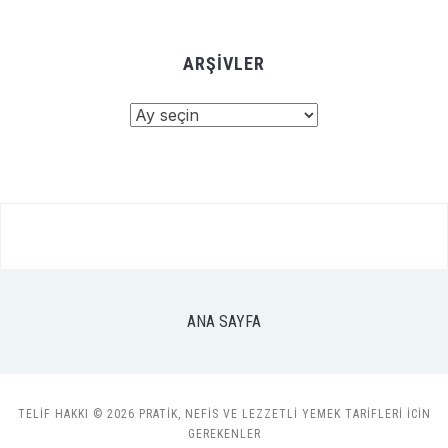
ARŞIVLER
Arşivler
ANA SAYFA
TELIF HAKKI © 2026 PRATIK, NEFIS VE LEZZETLI YEMEK TARIFLERI ICIN
GEREKENLER