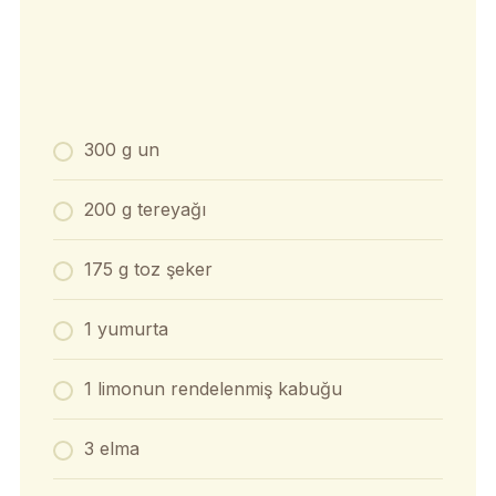
300 g un
200 g tereyağı
175 g toz şeker
1 yumurta
1 limonun rendelenmiş kabuğu
3 elma