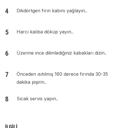
Dikdörtgen fırın kabını yağlayın..
Harcı kalıba döküp yayın..
Üzerine ince dilimlediğiniz kabakları dizin..
Önceden ısıtılmış 160 derece fırında 30-35
dakika pişirin..
Sıcak servis yapın..
İLGILI