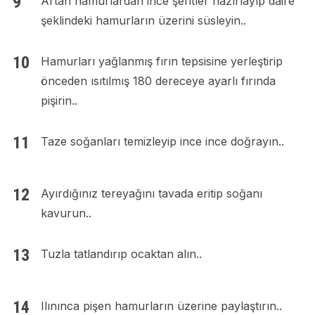
Artan hamurlardan ince şeritler hazırlayıp daire
şeklindeki hamurların üzerini süsleyin..
Hamurları yağlanmış fırın tepsisine yerleştirip
önceden ısıtılmış 180 dereceye ayarlı fırında
pişirin..
Taze soğanları temizleyip ince ince doğrayın..
Ayırdığınız tereyağını tavada eritip soğanı
kavurun..
Tuzla tatlandırıp ocaktan alın..
Ilınınca pişen hamurların üzerine paylaştırın..