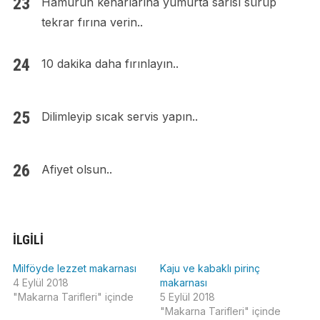
Hamurun kenarlarına yumurta sarısı sürüp
tekrar fırına verin..
10 dakika daha fırınlayın..
Dilimleyip sıcak servis yapın..
Afiyet olsun..
İLGILI
Milföyde lezzet makarnası
Kaju ve kabaklı pirinç
4 Eylül 2018
makarnası
"Makarna Tarifleri" içinde
5 Eylül 2018
"Makarna Tarifleri" içinde