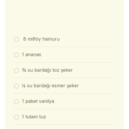
8 milföy hamuru
1 ananas
¾ su bardağı toz şeker
¼ su bardağı esmer şeker
1 paket vanilya
1 tutam tuz