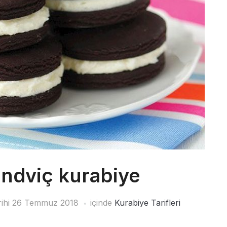
sandviç kurabiye
rihi
26 Temmuz 2018
içinde
Kurabiye Tarifleri