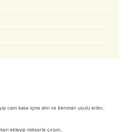
ıp cam kase içine alın ve benmari usulü eritin..
eri ekleyip mikserle çırpın..