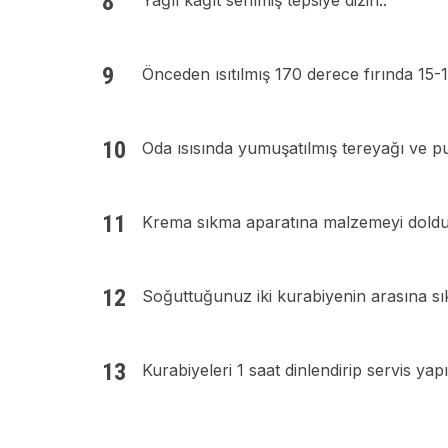
Yağlı kağıt serilmiş tepsiye dizin..
Önceden ısıtılmış 170 derece fırında 15-18
Oda ısısında yumuşatılmış tereyağı ve p
Krema sıkma aparatına malzemeyi doldu
Soğuttuğunuz iki kurabiyenin arasına sık
Kurabiyeleri 1 saat dinlendirip servis yapı