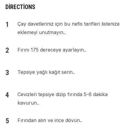
DIRECTIONS
Çay davetleriniz için bu nefis tarifleri listenize
eklemeyi unutmayın..
Fırını 175 dereceye ayarlayın..
Tepsiye yağlı kağıt serin..
Cevizleri tepsiye dizip fırında 5-6 dakika
kavurun..
Fırından alın ve irice dövün..