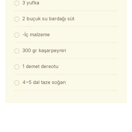
3 yufka
2 buçuk su bardağı süt
-İç malzeme
300 gr kaşarpeyniri
1 demet dereotu
4~5 dal taze soğan