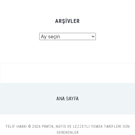
ARŞIVLER
Arşivler
ANA SAYFA
TELIF HAKKI © 2026 PRATIK, NEFIS VE LEZZETLI YEMEK TARIFLERI ICIN
GEREKENLER