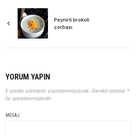
Peynirli brokoli
çorbası
YORUM YAPIN
E-posta adresiniz yayınlanmayacak.
Gerekli alanlar
*
ile işaretlenmişlerdir
MESAJ