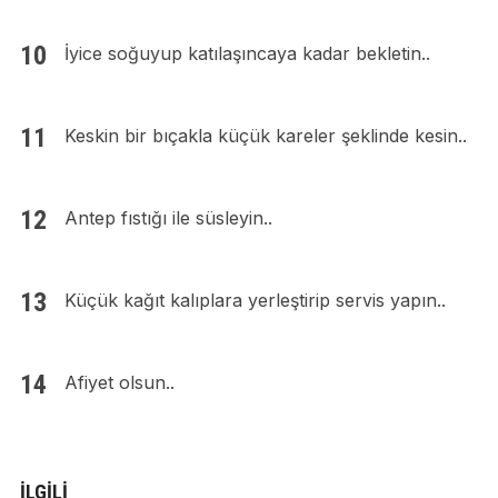
İyice soğuyup katılaşıncaya kadar bekletin..
Keskin bir bıçakla küçük kareler şeklinde kesin..
Antep fıstığı ile süsleyin..
Küçük kağıt kalıplara yerleştirip servis yapın..
Afiyet olsun..
İLGILI