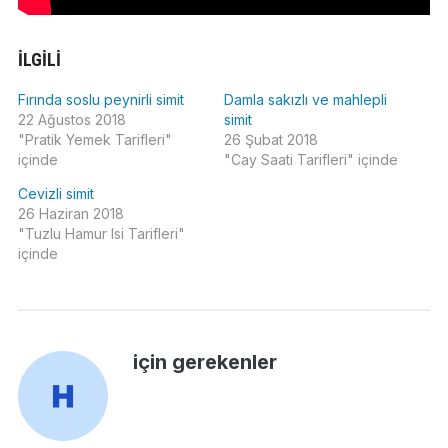
İLGILI
Fırında soslu peynirli simit
Damla sakızlı ve mahlepli
22 Ağustos 2018
simit
"Pratik Yemek Tarifleri"
26 Şubat 2018
içinde
"Cay Saati Tarifleri" içinde
Cevizli simit
26 Haziran 2018
"Tuzlu Hamur Isi Tarifleri"
içinde
için gerekenler