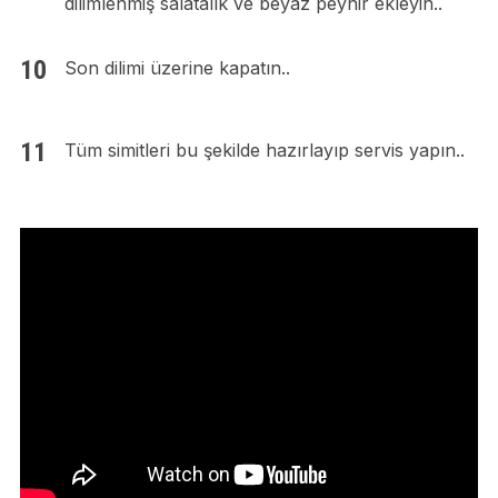
dilimlenmiş salatalık ve beyaz peynir ekleyin..
Son dilimi üzerine kapatın..
Tüm simitleri bu şekilde hazırlayıp servis yapın..