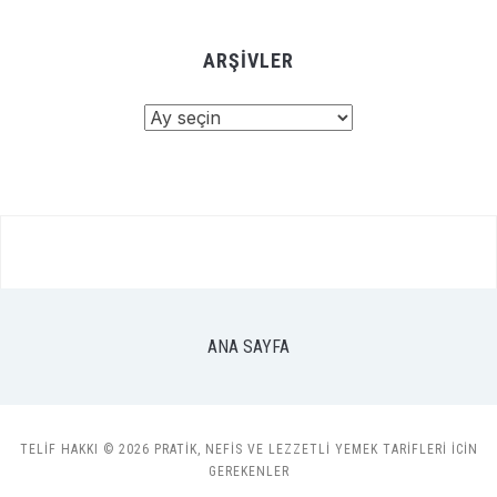
ARŞIVLER
Arşivler
ANA SAYFA
TELIF HAKKI © 2026 PRATIK, NEFIS VE LEZZETLI YEMEK TARIFLERI ICIN
GEREKENLER