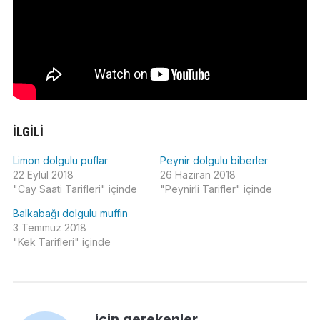
İLGILI
Limon dolgulu puflar
Peynir dolgulu biberler
22 Eylül 2018
26 Haziran 2018
"Cay Saati Tarifleri" içinde
"Peynirli Tarifler" içinde
Balkabağı dolgulu muffin
3 Temmuz 2018
"Kek Tarifleri" içinde
için gerekenler