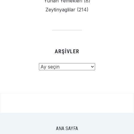
Yunan Yemekleri
(8)
Zeytinyaglilar
(214)
ARŞIVLER
Arşivler
ANA SAYFA