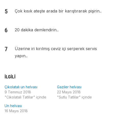
Çok kısık ateşte arada bir karıştırarak pişirin..
20 dakika demlendirin..
Üzerine iri kırılmış ceviz içi serperek servis
yapın..
İLGILI
Çikolatalı un helvası
Gaziler helvası
9 Temmuz 2018
22 Mayıs 2018
"Cikolatali Tatlilar" içinde
"Sutlu Tatlilar" içinde
Un helvası
16 Mayıs 2018