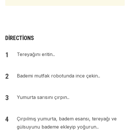
DIRECTIONS
Tereyağını eritin..
Bademi mutfak robotunda ince çekin..
Yumurta sarısını çırpın..
Çırpılmış yumurta, badem esansı, tereyağı ve
gülsuyunu bademe ekleyip yoğurun..