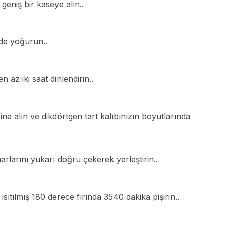
eniş bir kaseye alın..
lde yoğurun..
az iki saat dinlendirin..
 alın ve dikdörtgen tart kalıbınızın boyutlarında
rlarını yukarı doğru çekerek yerleştirin..
Ar
sıtılmış 180 derece fırında 3540 dakika pişirin..