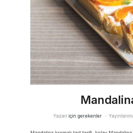
Mandalina
Yazan
için gerekenler
Yayınlanma
Mandalina kremalı tart tarifi, kolay Mandalina 