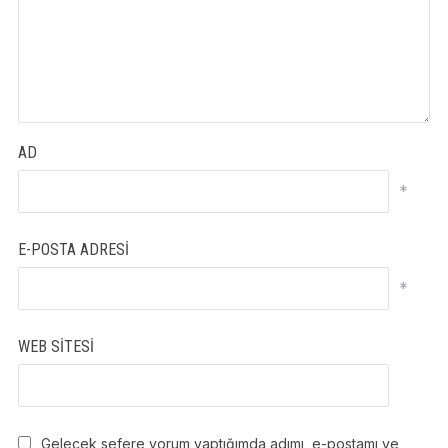
AD
*
E-POSTA ADRESI
*
WEB SITESI
Gelecek sefere yorum yaptığımda adımı, e-postamı ve