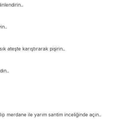
nlendirin..
in..
k ateşte karıştırarak pişirin..
din..
Ar
p merdane ile yarım santim inceliğinde açın..