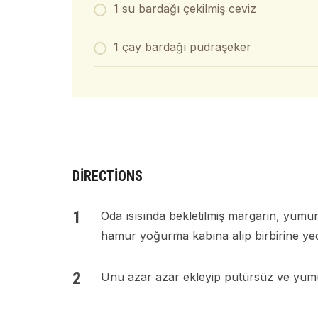
1 su bardağı çekilmiş ceviz
1 çay bardağı pudraşeker
DIRECTIONS
Oda ısısında bekletilmiş margarin, yumur
hamur yoğurma kabına alıp birbirine yedi
Unu azar azar ekleyip pütürsüz ve yum