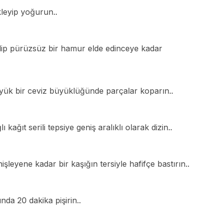
leyip yoğurun..
edip pürüzsüz bir hamur elde edinceye kadar
ük bir ceviz büyüklüğünde parçalar koparın..
ağıt serili tepsiye geniş aralıklı olarak dizin..
leyene kadar bir kaşığın tersiyle hafifçe bastırın..
Ar
nda 20 dakika pişirin..