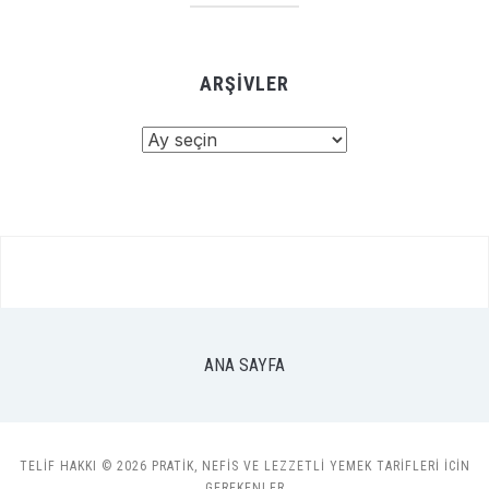
ARŞIVLER
Arşivler
ANA SAYFA
TELIF HAKKI © 2026 PRATIK, NEFIS VE LEZZETLI YEMEK TARIFLERI ICIN
GEREKENLER