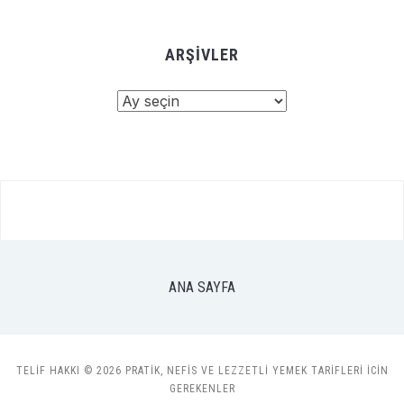
ARŞIVLER
Arşivler
ANA SAYFA
TELIF HAKKI © 2026 PRATIK, NEFIS VE LEZZETLI YEMEK TARIFLERI ICIN
GEREKENLER