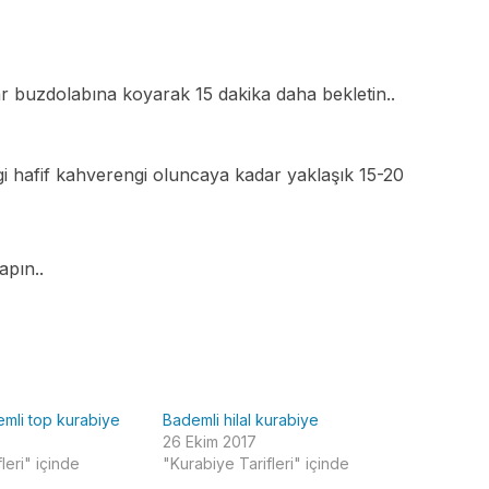
ekrar buzdolabına koyarak 15 dakika daha bekletin..
gi hafif kahverengi oluncaya kadar yaklaşık 15-20
apın..
Ar
emli top kurabiye
Bademli hilal kurabiye
26 Ekim 2017
leri" içinde
"Kurabiye Tarifleri" içinde