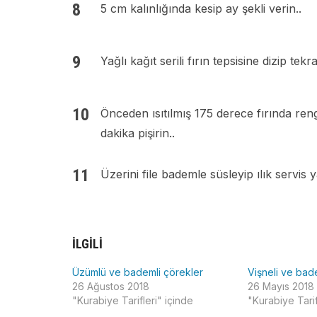
5 cm kalınlığında kesip ay şekli verin..
Yağlı kağıt serili fırın tepsisine dizip t
Önceden ısıtılmış 175 derece fırında ren
dakika pişirin..
Üzerini file bademle süsleyip ılık servis y
İLGILI
Üzümlü ve bademli çörekler
Vişneli ve bad
26 Ağustos 2018
26 Mayıs 2018
"Kurabiye Tarifleri" içinde
"Kurabiye Tarif