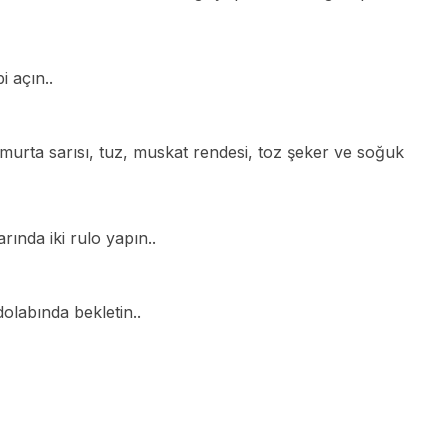
i açın..
umurta sarısı, tuz, muskat rendesi, toz şeker ve soğuk
ında iki rulo yapın..
dolabında bekletin..