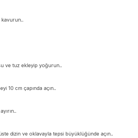
 kavurun..
su ve tuz ekleyip yoğurun..
eyi 10 cm çapında açın..
Ar
ayırın..
üste dizin ve oklavayla tepsi büyüklüğünde açın..