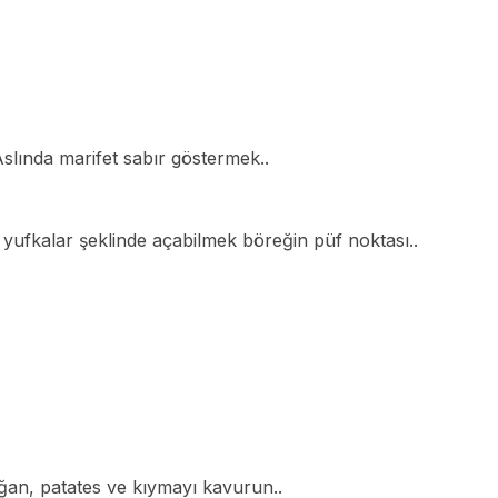
slında marifet sabır göstermek..
yufkalar şeklinde açabilmek böreğin püf noktası..
oğan, patates ve kıymayı kavurun..