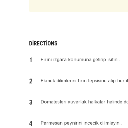
DIRECTIONS
Fırını ızgara konumuna getirip ısıtın..
Ekmek dilimlerini fırın tepsisine alıp her ik
Domatesleri yuvarlak halkalar halinde do
Parmesan peynirini incecik dilimleyin..