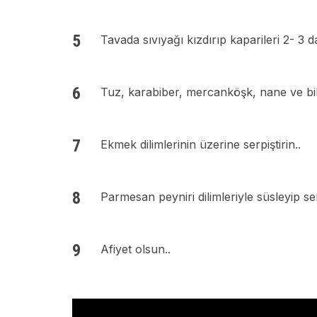
Tavada sıvıyağı kızdırıp kaparileri 2- 3 d
Tuz, karabiber, mercanköşk, nane ve bibe
Ekmek dilimlerinin üzerine serpiştirin..
Parmesan peyniri dilimleriyle süsleyip ser
Afiyet olsun..