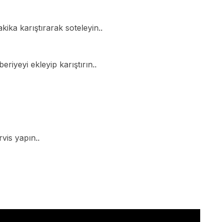
akika karıştırarak soteleyin..
riyeyi ekleyip karıştırın..
vis yapın..