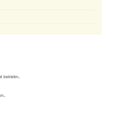
t bekletin..
n..