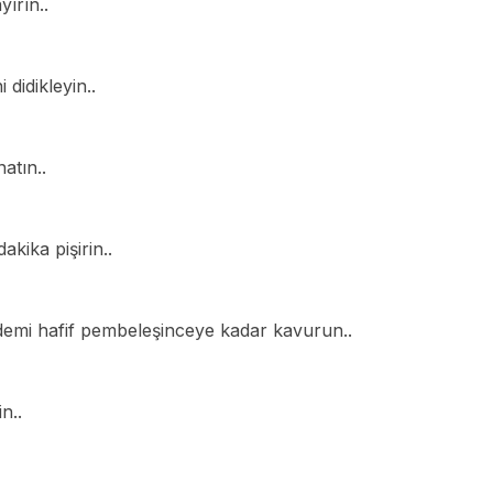
ırın..
 didikleyin..
atın..
akika pişirin..
ademi hafif pembeleşinceye kadar kavurun..
Ar
n..