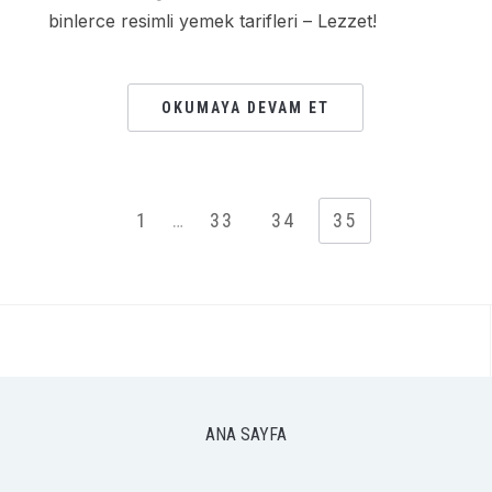
binlerce resimli yemek tarifleri – Lezzet!
OKUMAYA DEVAM ET
1
…
33
34
35
ANA SAYFA