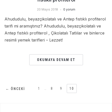
20 Mayıs 2018
0 yorum
Ahududulu, beyazçikolatalı ve Antep fıstıklı profiterol
tarifi mi aramıştınız? Ahududulu, beyazçikolatalı ve
Antep fıstıklı profiterol , Çikolatalı Tatlılar ve binlerce
resimli yemek tarifleri – Lezzet!
OKUMAYA DEVAM ET
1
…
8
9
10
← ÖNCEKI